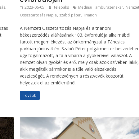
,
,
zás
2023-06-05
telepaks
Medinai Tamburazenekar
Nemzet
,
,
Összetartozás Napja
szabó péter
Trianon
ozás
A Nemzeti Összetartozás Napja és a trianoni
t
békeszerződés aláírásának 103. évfordulója alkalmából
tartott megemlékezést az önkormányzat a Táncsics
parkban június 4-én. Szabó Péter polgármester beszédébe
úgy fogalmazott, a fa a viharra a gyökereivel válaszol. A
nemzet olyan gyökér és erő, mely csak azok szívében lakik,
akik megélték bármikor is a tőle való elszakadás
veszteségét. A rendezvényen a résztvevők koszorút
helyeztek el az emlékműnél.
Tovább