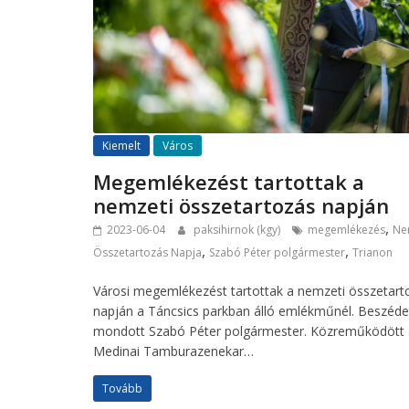
Kiemelt
Város
Megemlékezést tartottak a
nemzeti összetartozás napján
,
2023-06-04
paksihirnok (kgy)
megemlékezés
Ne
,
,
Összetartozás Napja
Szabó Péter polgármester
Trianon
Városi megemlékezést tartottak a nemzeti összetart
napján a Táncsics parkban álló emlékműnél. Beszéde
mondott Szabó Péter polgármester. Közreműködött 
Medinai Tamburazenekar…
Tovább