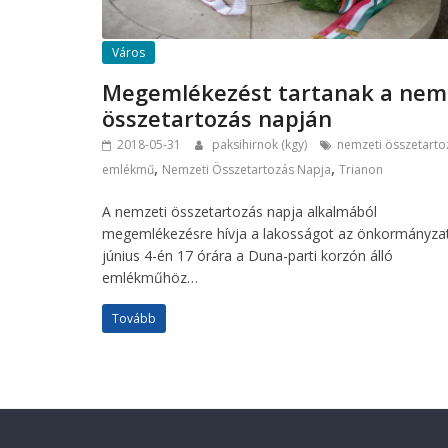
Város
Megemlékezést tartanak a nem
összetartozás napján
2018-05-31
paksihirnok (kgy)
nemzeti összetarto
,
,
emlékmű
Nemzeti Összetartozás Napja
Trianon
A nemzeti összetartozás napja alkalmából
megemlékezésre hívja a lakosságot az önkormányza
június 4-én 17 órára a Duna-parti korzón álló
emlékműhöz…
Tovább