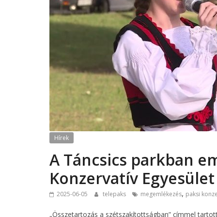
Hírek
A Táncsics parkban em
Konzervatív Egyesület
,
2025-06-05
telepaks
megemlékezés
paksi konze
„Összetartozás a szétszakítottságban” címmel tartot