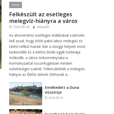
Hírek
Felkészült az esetleges
melegvíz-hiányra a város
2026-08-04
telepaks
Az atomerőmű esetleges leállásával számolni
kell azzal, hogy 6000 paksi lakos melegvíz és
távhő nélkül marad. Bár a vízügyi helyzet most
kedvezőbb és a kettes blokk egyik turbinája
működik, a város önkormányzata a
kormányzattal összefogásban minden
eshetőségre számít. Felkészítették a melegvíz-
hiányra az Életfa Idősek Otthonát is.
Emelkedett a Duna
vízszintje
2026-08-04