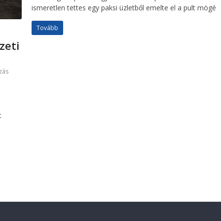
ismeretlen tettes egy paksi üzletből emelte el a pult mögé
Tovább
zeti
zás
t