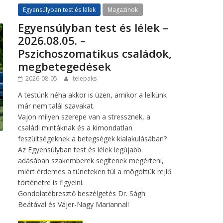
Egyensúlyban test és lélek
Magazinok
Egyensúlyban test és lélek –
2026.08.05. –
Pszichoszomatikus családok,
megbetegedések
2026-08-05
telepaks
A testünk néha akkor is üzen, amikor a lelkünk
már nem talál szavakat.
Vajon milyen szerepe van a stressznek, a
családi mintáknak és a kimondatlan
feszültségeknek a betegségek kialakulásában?
Az Egyensúlyban test és lélek legújabb
adásában szakemberek segítenek megérteni,
miért érdemes a tüneteken túl a mögöttük rejlő
történetre is figyelni.
Gondolatébresztő beszélgetés Dr. Ságh
Beátával és Vájer-Nagy Mariannal!