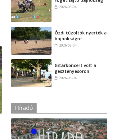
Fogathajtó bajnokság
2026-08-04
Ózdi tűzoltók nyerték a
bajnokságot
2026-08-04
Gitárkoncert volt a
gesztenyesoron
2026-08-04
Híradó