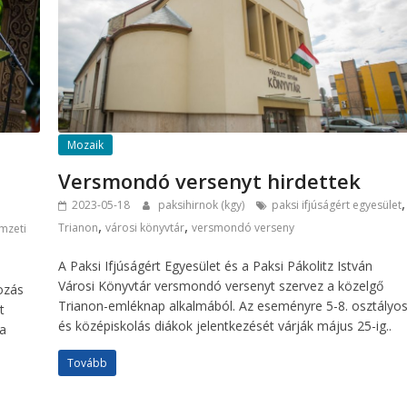
Mozaik
Versmondó versenyt hirdettek
,
2023-05-18
paksihirnok (kgy)
paksi ifjúságért egyesület
,
,
Trianon
városi könyvtár
versmondó verseny
mzeti
A Paksi Ifjúságért Egyesület és a Paksi Pákolitz István
Városi Könyvtár versmondó versenyt szervez a közelgő
ozás
Trianon-emléknap alkalmából. Az eseményre 5-8. osztályo
t
és középiskolás diákok jelentkezését várják május 25-ig..
a
Tovább