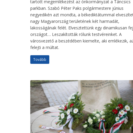
tartott megemlékezést az önkormányzat a Táncsics
parkban. Szabó Péter Paks polgármestere június
negyedikén azt mondta, a békediktátummal elveszíte
nagy Magyarország területének két harmadát,
lakosságának felét. Elvesztettünk egy dinamikusan fe
országot… Leszakították rólunk testvéreinket. A
városvezető a beszédében kiemelte, aki emlékezik, 
felejti a múltat.
Tovább