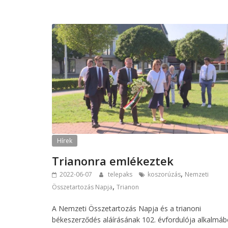
Hírek
Trianonra emlékeztek
,
2022-06-07
telepaks
koszorúzás
Nemzeti
,
Összetartozás Napja
Trianon
A Nemzeti Összetartozás Napja és a trianoni
békeszerződés aláírásának 102. évfordulója alkalmáb