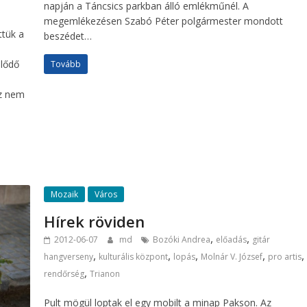
napján a Táncsics parkban álló emlékműnél. A
megemlékezésen Szabó Péter polgármester mondott
ttük a
beszédet…
jlődő
Tovább
az nem
Mozaik
Város
Hírek röviden
,
,
2012-06-07
md
Bozóki Andrea
előadás
gitár
,
,
,
,
,
hangverseny
kulturális központ
lopás
Molnár V. József
pro artis
,
rendőrség
Trianon
Pult mögül loptak el egy mobilt a minap Pakson. Az