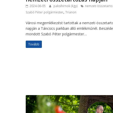
2024-06-05
paksihirnok (kgy)
nemzeti összetarto
,
Szabó Péter polgármester
Trianon
Városi megemlékezést tartottak a nemzeti összetart
napján a Táncsics parkban álló emlékműnél. Beszéde
mondott Szabó Péter polgármester…
Tovább