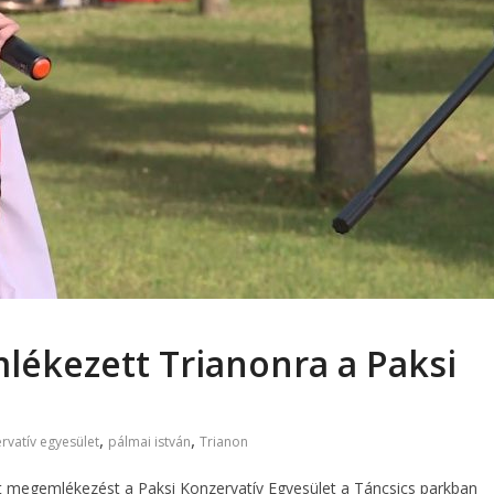
lékezett Trianonra a Paksi
,
,
rvatív egyesület
pálmai istván
Trianon
t megemlékezést a Paksi Konzervatív Egyesület a Táncsics parkban