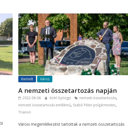
Kiemelt
Város
A nemzeti összetartozás napján
,
2022-06-06
Kohl Gyöngyi
nemzeti összetartozás
,
,
nemzeti összetartozás emlékmű
Szabó Péter polgármester
Trianon
ól
Városi megemlékezést tartottak a nemzeti összetartozás