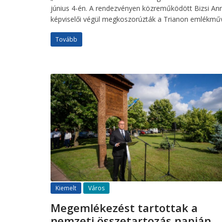
június 4-én. A rendezvényen közreműködött Bizsi Anna
képviselői végül megkoszorúzták a Trianon emlékműv
Tovább
Kiemelt
Város
Megemlékezést tartottak a
nemzeti összetartozás napján