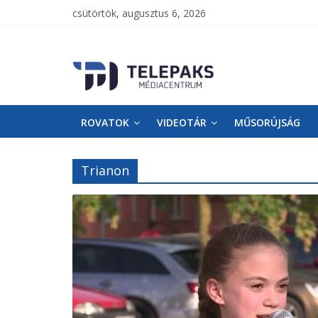
csütörtök, augusztus 6, 2026
TelePaks
Médiacentrum
ROVATOK
VIDEOTÁR
MŰSORÚJSÁG
TelePaks
Kistérségi
Televízió
Trianon
honlapja