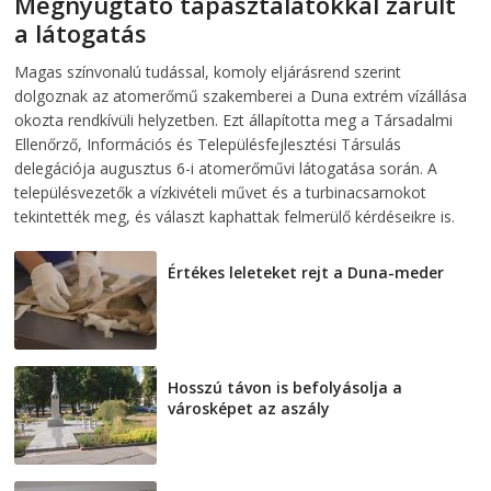
Megnyugtató tapasztalatokkal zárult
a látogatás
2026-08-07
telepaks
Magas színvonalú tudással, komoly eljárásrend szerint
dolgoznak az atomerőmű szakemberei a Duna extrém vízállása
okozta rendkívüli helyzetben. Ezt állapította meg a Társadalmi
Ellenőrző, Információs és Településfejlesztési Társulás
delegációja augusztus 6-i atomerőművi látogatása során. A
településvezetők a vízkivételi művet és a turbinacsarnokot
tekintették meg, és választ kaphattak felmerülő kérdéseikre is.
Értékes leleteket rejt a Duna-meder
2026-08-07
Hosszú távon is befolyásolja a
városképet az aszály
2026-08-07