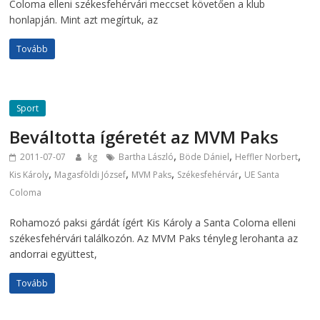
Coloma elleni székesfehérvári meccset követően a klub
honlapján. Mint azt megírtuk, az
Tovább
Sport
Beváltotta ígéretét az MVM Paks
,
,
,
2011-07-07
kg
Bartha László
Böde Dániel
Heffler Norbert
,
,
,
,
Kis Károly
Magasföldi József
MVM Paks
Székesfehérvár
UE Santa
Coloma
Rohamozó paksi gárdát ígért Kis Károly a Santa Coloma elleni
székesfehérvári találkozón. Az MVM Paks tényleg lerohanta az
andorrai együttest,
Tovább