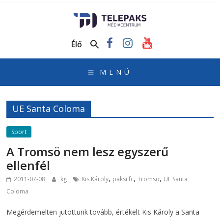
TelePaks
Médiacentrum
Élő
TelePaks
Kistérségi
Televízió
honlapja
UE Santa Coloma
Sport
A Tromsö nem lesz egyszerű
ellenfél
,
,
,
2011-07-08
kg
Kis Károly
paksi fc
Tromsö
UE Santa
Coloma
Megérdemelten jutottunk tovább, értékelt Kis Károly a Santa