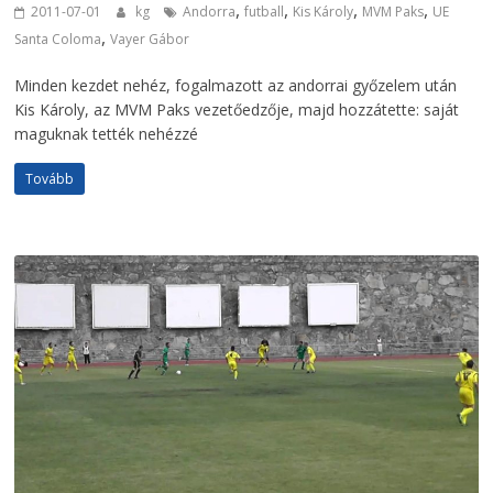
,
,
,
,
2011-07-01
kg
Andorra
futball
Kis Károly
MVM Paks
UE
,
Santa Coloma
Vayer Gábor
Minden kezdet nehéz, fogalmazott az andorrai győzelem után
Kis Károly, az MVM Paks vezetőedzője, majd hozzátette: saját
maguknak tették nehézzé
Tovább