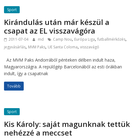
Sport
Kirándulás után már készül a
csapat az EL visszavágóra
,
,
,
2011-07-04
md
Camp Nou
Európa Liga
futballmérkőzés
,
,
,
jegyvásárlás
MVM Paks
UE Santa Coloma
visszavágó
Az MVM Paks Andorrából pénteken délben indult haza,
Magyarországra. A repülőgép Barcelonából az esti órákban
indult, így a csapatnak
Tovább
Sport
Kis Károly: saját magunknak tettük
nehézzé a meccset