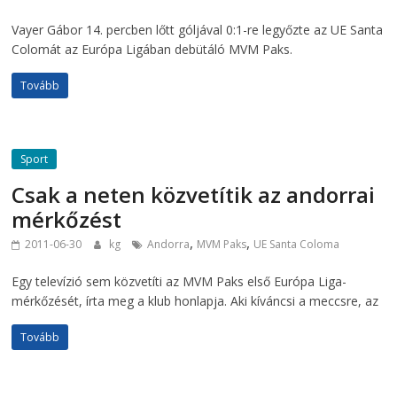
Vayer Gábor 14. percben lőtt góljával 0:1-re legyőzte az UE Santa
Colomát az Európa Ligában debütáló MVM Paks.
Tovább
Sport
Csak a neten közvetítik az andorrai
mérkőzést
,
,
2011-06-30
kg
Andorra
MVM Paks
UE Santa Coloma
Egy televízió sem közvetíti az MVM Paks első Európa Liga-
mérkőzését, írta meg a klub honlapja. Aki kíváncsi a meccsre, az
Tovább