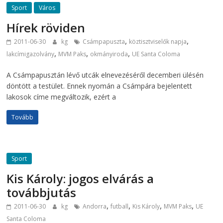
Sport
Város
Hírek röviden
,
,
2011-06-30
kg
Csámpapuszta
köztisztviselők napja
,
,
,
lakcímigazolvány
MVM Paks
okmányiroda
UE Santa Coloma
A Csámpapusztán lévő utcák elnevezéséről decemberi ülésén
döntött a testület. Ennek nyomán a Csámpára bejelentett
lakosok címe megváltozik, ezért a
Tovább
Sport
Kis Károly: jogos elvárás a
továbbjutás
,
,
,
,
2011-06-30
kg
Andorra
futball
Kis Károly
MVM Paks
UE
Santa Coloma