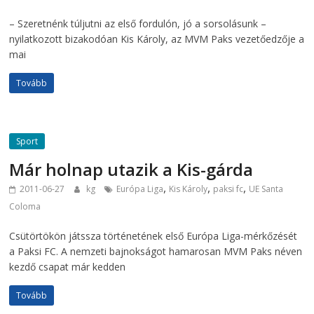
– Szeretnénk túljutni az első fordulón, jó a sorsolásunk –
nyilatkozott bizakodóan Kis Károly, az MVM Paks vezetőedzője a
mai
Tovább
Sport
Már holnap utazik a Kis-gárda
,
,
,
2011-06-27
kg
Európa Liga
Kis Károly
paksi fc
UE Santa
Coloma
Csütörtökön játssza történetének első Európa Liga-mérkőzését
a Paksi FC. A nemzeti bajnokságot hamarosan MVM Paks néven
kezdő csapat már kedden
Tovább