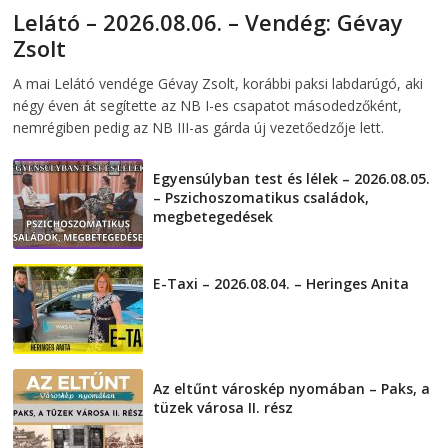
Lelátó – 2026.08.06. – Vendég: Gévay
Zsolt
2026-08-06
telepaks
A mai Lelátó vendége Gévay Zsolt, korábbi paksi labdarúgó, aki
négy éven át segítette az NB I-es csapatot másodedzőként,
nemrégiben pedig az NB III-as gárda új vezetőedzője lett.
Egyensúlyban test és lélek – 2026.08.05.
– Pszichoszomatikus családok,
megbetegedések
2026-08-05
E-Taxi – 2026.08.04. – Heringes Anita
2026-08-04
Az eltűnt városkép nyomában – Paks, a
tüzek városa II. rész
2026-08-01