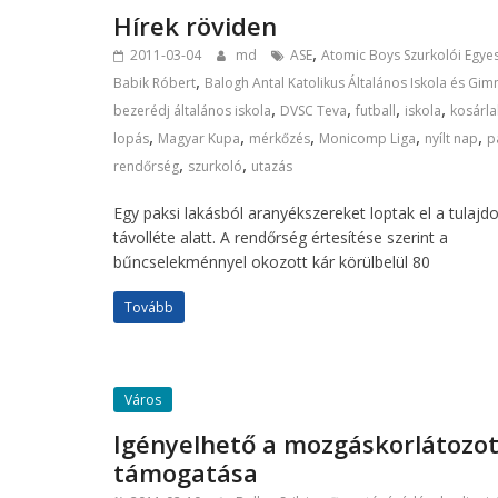
Hírek röviden
,
2011-03-04
md
ASE
Atomic Boys Szurkolói Egyes
,
Babik Róbert
Balogh Antal Katolikus Általános Iskola és Gi
,
,
,
,
bezerédj általános iskola
DVSC Teva
futball
iskola
kosárl
,
,
,
,
,
lopás
Magyar Kupa
mérkőzés
Monicomp Liga
nyílt nap
p
,
,
rendőrség
szurkoló
utazás
Egy paksi lakásból aranyékszereket loptak el a tulaj
távolléte alatt. A rendőrség értesítése szerint a
bűncselekménnyel okozott kár körülbelül 80
Tovább
Város
Igényelhető a mozgáskorlátozo
támogatása