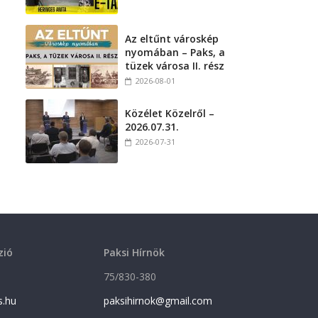
Az eltűnt városkép
nyomában – Paks, a
tüzek városa II. rész
2026-08-01
Közélet Közelről –
2026.07.31.
2026-07-31
zió
Paksi Hírnök
75/830-380
s.hu
paksihirnok@gmail.com