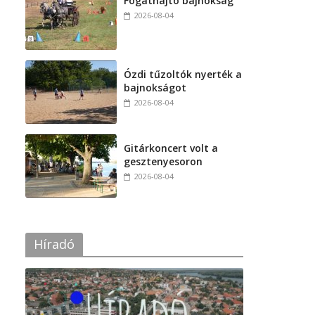
Fogathajtó bajnokság
2026-08-04
Ózdi tűzoltók nyerték a
bajnokságot
2026-08-04
Gitárkoncert volt a
gesztenyesoron
2026-08-04
Híradó