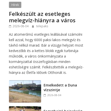
Hírek
Felkészült az esetleges
melegvíz-hiányra a város
2026-08-04
telepaks
Az atomerőmű esetleges leállásával számolni
kell azzal, hogy 6000 paksi lakos melegvíz és
i
távhő nélkül marad. Bár a vízügyi helyzet most
kedvezőbb és a kettes blokk egyik turbinája
működik, a város önkormányzata a
kormányzattal összefogásban minden
eshetőségre számít. Felkészítették a melegvíz-
hiányra az Életfa Idősek Otthonát is.
Emelkedett a Duna
vízszintje
2026-08-04