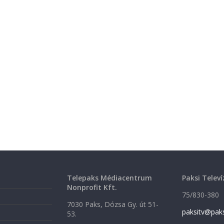
Telepaks Médiacentrum
Paksi Televí
Nonprofit Kft.
75/830-380
7030 Paks, Dózsa Gy. út 51-
paksitv@pak
53.