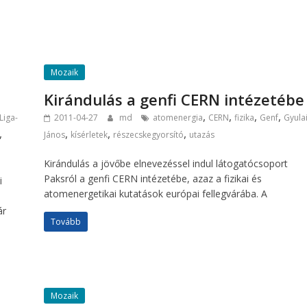
Mozaik
Kirándulás a genfi CERN intézetébe
,
,
,
,
Liga-
2011-04-27
md
atomenergia
CERN
fizika
Genf
Gyula
,
,
,
,
János
kísérletek
részecskegyorsító
utazás
Kirándulás a jövőbe elnevezéssel indul látogatócsoport
Paksról a genfi CERN intézetébe, azaz a fizikai és
i
atomenergetikai kutatások európai fellegvárába. A
ár
Tovább
Mozaik