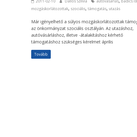
,
2011-02-10
Dallos Szilvia
autóvásárlás
badics i
,
,
,
mozgáskorlátozottak
szociális
támogatás
utazás
Már igényelhető a súlyos mozgáskorlátozottak támo
az önkormányzat szociális osztályán. Az utazáshoz,
autóvásárláshoz, illetve -átalakításhoz kérhető
támogatáshoz szükséges kérelmet április
Tovább