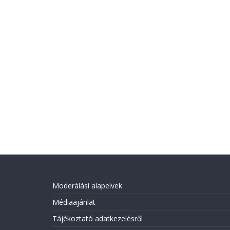
Moderálási alapelvek
Médiaajánlat
Tájékoztató adatkezelésről