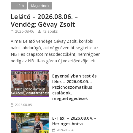
Lelátó
Magazinok
Lelátó – 2026.08.06. –
Vendég: Gévay Zsolt
2026-08-06
telepaks
A mai Lelátó vendége Gévay Zsolt, korábbi
paksi labdarúgó, aki négy éven át segítette az
NB I-es csapatot másodedzőként, nemrégiben
pedig az NB III-as gárda új vezetőedzője lett.
Egyensúlyban test és
lélek – 2026.08.05. –
Pszichoszomatikus
családok,
megbetegedések
2026-08-05
E-Taxi – 2026.08.04. –
Heringes Anita
2026-08-04