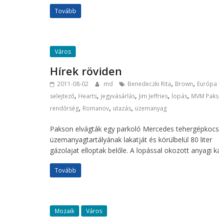
Tovább
Város
Hírek röviden
,
,
2011-08-02
md
Benedeczki Rita
Brown
Európa 
,
,
,
,
,
selejtező
Hearts
jegyvásárlás
Jim Jeffries
lopás
MVM Paks
,
,
,
rendőrség
Romanov
utazás
üzemanyag
Pakson elvágták egy parkoló Mercedes tehergépkocs
üzemanyagtartályának lakatját és körülbelül 80 liter
gázolajat elloptak belőle. A lopással okozott anyagi k
Tovább
Mozaik
Város