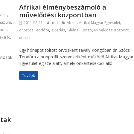
Afrikai élménybeszámoló a
művelődési központban
,
ület
,
,
,
mnázium
2011-02-21
md
Afrika
Afrikai-Magyar Egyesület
,
,
,
,
,
,
abda
dr.Szőcs Teodóra
előadás
Ghána
Kongó
Művelődési Központ
,
aksi fc
utazás
Egy hónapot töltött orvosként tavaly Kongóban dr. Szőcs
Teodóra a nonprofit szervezetként működő Afrikai-Magyar
donosok
Egyesület égisze alatt, amely önkéntesekből álló
Tovább
ttak