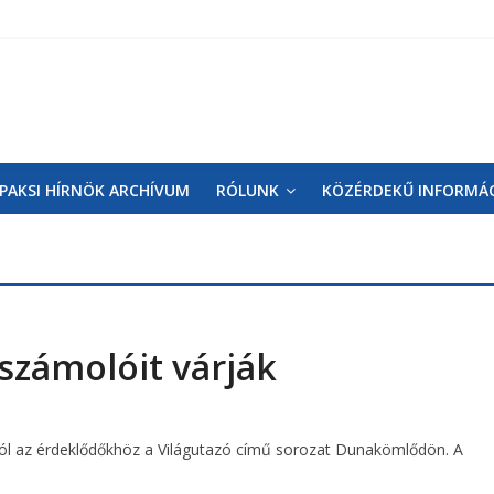
PAKSI HÍRNÖK ARCHÍVUM
RÓLUNK
KÖZÉRDEKŰ INFORMÁ
számolóit várják
zól az érdeklődőkhöz a Világutazó című sorozat Dunakömlődön. A