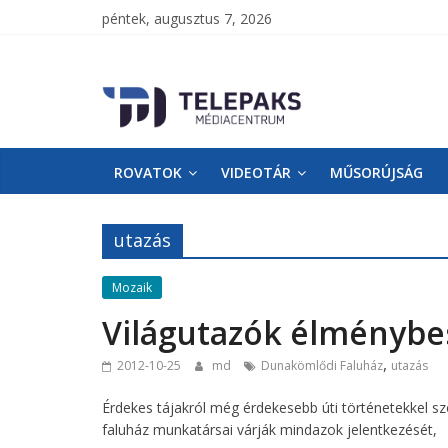
péntek, augusztus 7, 2026
TelePaks
Médiacentrum
ROVATOK
VIDEOTÁR
MŰSORÚJSÁG
TelePaks
Kistérségi
Televízió
utazás
honlapja
Mozaik
Világutazók élménybe
,
2012-10-25
md
Dunakömlődi Faluház
utazás
Érdekes tájakról még érdekesebb úti történetekkel s
faluház munkatársai várják mindazok jelentkezését,