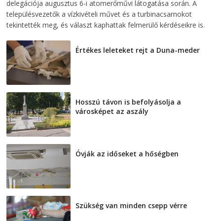
delegációja augusztus 6-i atomerőművi látogatása során. A
településvezetők a vízkivételi művet és a turbinacsarnokot
tekintették meg, és választ kaphattak felmerülő kérdéseikre is.
Értékes leleteket rejt a Duna-meder
2026-08-07
Hosszú távon is befolyásolja a
városképet az aszály
2026-08-07
Óvják az időseket a hőségben
2026-08-07
Szükség van minden csepp vérre
2026-08-07