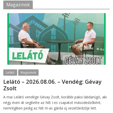
Magazinok
Lelátó
Magazinok
Lelátó – 2026.08.06. – Vendég: Gévay
Zsolt
2026-08-06
telepaks
A mai Lelátó vendége Gévay Zsolt, korábbi paksi labdarúgó, aki
négy éven át segítette az NB I-es csapatot másodedzőként,
nemrégiben pedig az NB III-as gárda új vezetőedzője lett.