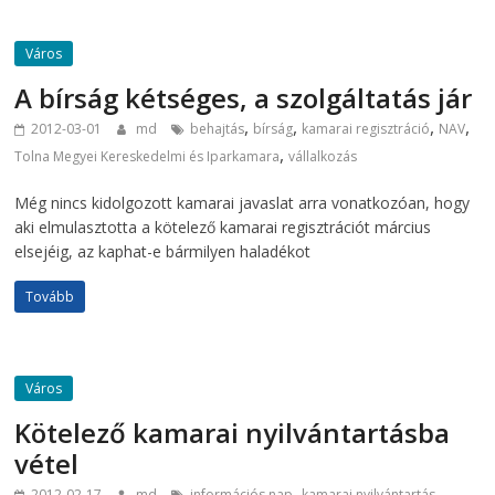
Város
A bírság kétséges, a szolgáltatás jár
,
,
,
,
2012-03-01
md
behajtás
bírság
kamarai regisztráció
NAV
,
Tolna Megyei Kereskedelmi és Iparkamara
vállalkozás
Még nincs kidolgozott kamarai javaslat arra vonatkozóan, hogy
aki elmulasztotta a kötelező kamarai regisztrációt március
elsejéig, az kaphat-e bármilyen haladékot
Tovább
Város
Kötelező kamarai nyilvántartásba
vétel
,
,
2012-02-17
md
információs nap
kamarai nyilvántartás