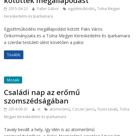
kötöttek megállapodást
,
2015-04-23
Faller Gábor
együttműködés
Tolna Megyei
Kereskedelmi és Iparkamara
Együttműködési megállapodást kötött Paks Város
Önkormányzata és a Tolna Megyei Kereskedelmi és Iparkamara
a szerdai testületi ülést követően a paksi
Tovább
Mozaik
Családi nap az erőmű
szomszédságában
,
,
,
2014-09-01
vt
atomerőmű
Cziczer János
Füzes tavak
Tolna
Megyei Kereskedelmi és Iparkamara
Tavaly bevált a hely, így idén is az atomerőmű