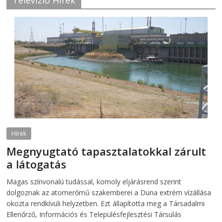
Hírek
Megnyugtató tapasztalatokkal zárult
a látogatás
2026-08-07
telepaks
Magas színvonalú tudással, komoly eljárásrend szerint
dolgoznak az atomerőmű szakemberei a Duna extrém vízállása
okozta rendkívüli helyzetben. Ezt állapította meg a Társadalmi
Ellenőrző, Információs és Településfejlesztési Társulás