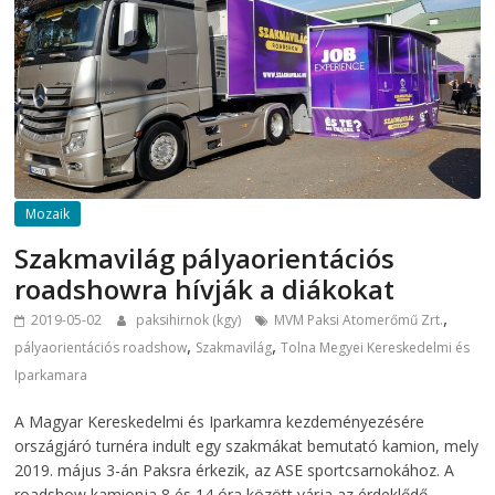
Mozaik
Szakmavilág pályaorientációs
roadshowra hívják a diákokat
,
2019-05-02
paksihirnok (kgy)
MVM Paksi Atomerőmű Zrt.
,
,
pályaorientációs roadshow
Szakmavilág
Tolna Megyei Kereskedelmi és
Iparkamara
A Magyar Kereskedelmi és Iparkamra kezdeményezésére
országjáró turnéra indult egy szakmákat bemutató kamion, mely
2019. május 3-án Paksra érkezik, az ASE sportcsarnokához. A
roadshow kamionja 8 és 14 óra között várja az érdeklődő