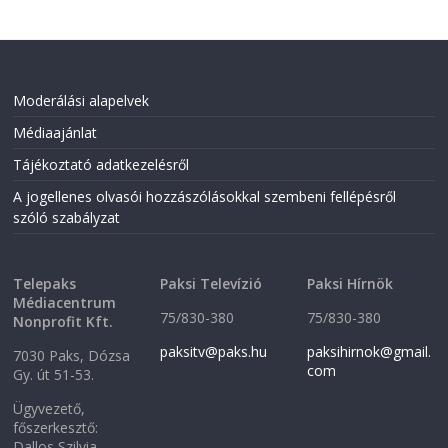
Moderálási alapelvek
Médiaajánlat
Tájékoztató adatkezelésről
A jogellenes olvasói hozzászólásokkal szembeni fellépésről
szóló szabályzat
Telepaks
Paksi Televízió
Paksi Hírnök
Médiacentrum
75/830-380
75/830-380
Nonprofit Kft.
paksitv@paks.hu
paksihirnok@gmail.
7030 Paks, Dózsa
com
Gy. út 51-53.
Ügyvezető,
főszerkesztő:
Dallos Szilvia