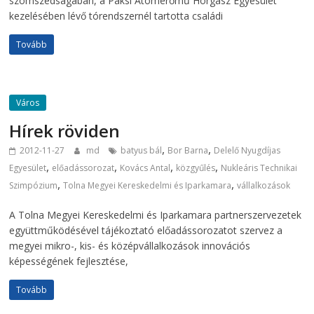
szomszédságában, a Paksi Atomerőmű Horgász Egyesület
kezelésében lévő tórendszernél tartotta családi
Tovább
Város
Hírek röviden
,
,
2012-11-27
md
batyus bál
Bor Barna
Delelő Nyugdíjas
,
,
,
,
Egyesület
előadássorozat
Kovács Antal
közgyűlés
Nukleáris Technikai
,
,
Szimpózium
Tolna Megyei Kereskedelmi és Iparkamara
vállalkozások
A Tolna Megyei Kereskedelmi és Iparkamara partnerszervezetek
együttműködésével tájékoztató előadássorozatot szervez a
megyei mikro-, kis- és középvállalkozások innovációs
képességének fejlesztése,
Tovább