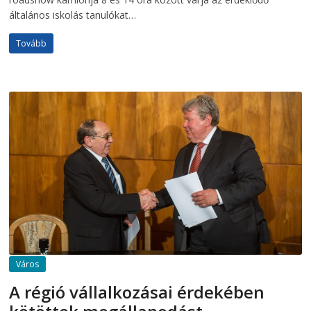
általános iskolás tanulókat…
Tovább
Város
A régió vállalkozásai érdekében