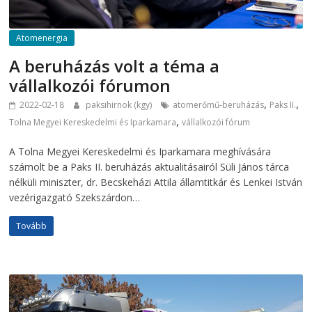
Atomenergia
A beruházás volt a téma a
vállalkozói fórumon
,
,
2022-02-18
paksihirnok (kgy)
atomerőmű-beruházás
Paks II.
,
Tolna Megyei Kereskedelmi és Iparkamara
vállalkozói fórum
A Tolna Megyei Kereskedelmi és Iparkamara meghívására
számolt be a Paks II. beruházás aktualitásairól Süli János tárca
nélküli miniszter, dr. Becskeházi Attila államtitkár és Lenkei István
vezérigazgató Szekszárdon…
Tovább