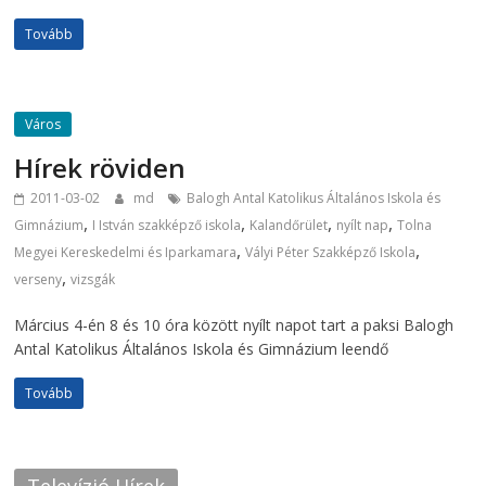
Tovább
Város
Hírek röviden
2011-03-02
md
Balogh Antal Katolikus Általános Iskola és
,
,
,
,
Gimnázium
I István szakképző iskola
Kalandőrület
nyílt nap
Tolna
,
,
Megyei Kereskedelmi és Iparkamara
Vályi Péter Szakképző Iskola
,
verseny
vizsgák
Március 4-én 8 és 10 óra között nyílt napot tart a paksi Balogh
Antal Katolikus Általános Iskola és Gimnázium leendő
Tovább
Televízió Hírek