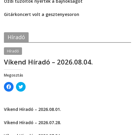
Ózdi tűzoltók nyerték a bajnokságot
n
n
F
T
2026-08-04
a
w
c
i
Gitárkoncert volt a gesztenyesoron
e
t
2026-08-04
b
t
o
e
o
r
k
(
Híradó
(
O
O
p
p
e
e
n
Híradó
n
s
s
i
Víkend Híradó – 2026.08.04.
i
n
n
n
n
e
2026-08-04
telepaks
e
w
Megosztás
w
w
w
i
i
n
C
C
n
d
l
l
d
o
i
i
o
w
c
c
w
)
k
k
)
t
t
Víkend Híradó – 2026.08.01.
o
o
s
s
2026-08-01
h
h
a
a
Víkend Híradó – 2026.07.28.
r
r
e
e
2026-07-29
o
o