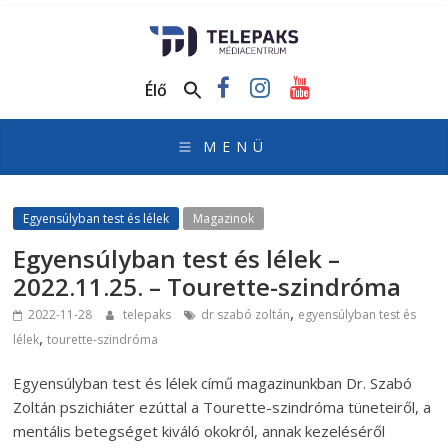
TelePaks
Médiacentrum
Élő
TelePaks
Kistérségi
Televízió
honlapja
Egyensúlyban test és lélek
Magazinok
Egyensúlyban test és lélek –
2022.11.25. – Tourette-szindróma
,
2022-11-28
telepaks
dr szabó zoltán
egyensúlyban test és
,
lélek
tourette-szindróma
Egyensúlyban test és lélek című magazinunkban Dr. Szabó
Zoltán pszichiáter ezúttal a Tourette-szindróma tüneteiről, a
mentális betegséget kiváló okokról, annak kezeléséről