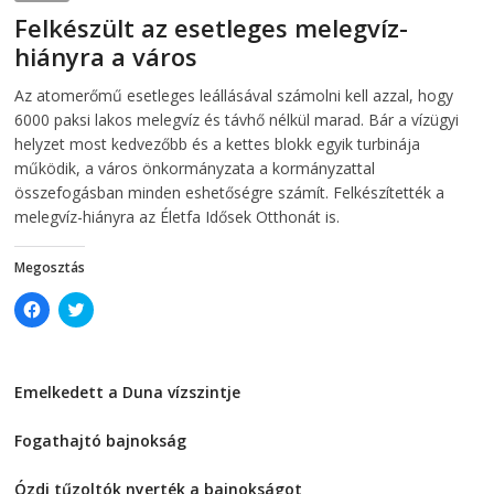
s
i
Felkészült az esetleges melegvíz-
i
n
n
n
hiányra a város
n
e
e
w
w
w
2026-08-04
telepaks
Az atomerőmű esetleges leállásával számolni kell azzal, hogy
w
i
i
n
6000 paksi lakos melegvíz és távhő nélkül marad. Bár a vízügyi
n
d
d
o
helyzet most kedvezőbb és a kettes blokk egyik turbinája
o
w
működik, a város önkormányzata a kormányzattal
w
)
)
összefogásban minden eshetőségre számít. Felkészítették a
melegvíz-hiányra az Életfa Idősek Otthonát is.
Megosztás
C
C
l
l
i
i
c
c
k
k
t
t
Emelkedett a Duna vízszintje
o
o
s
s
2026-08-04
h
h
a
a
Fogathajtó bajnokság
r
r
e
e
2026-08-04
o
o
Ózdi tűzoltók nyerték a bajnokságot
n
n