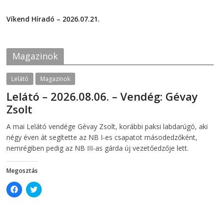
F
T
2026-07-24
a
w
c
i
Víkend Híradó – 2026.07.21.
e
t
2026-07-21
b
t
o
e
o
r
k
(
Magazinok
(
O
O
p
p
e
e
n
Lelátó
Magazinok
n
s
s
i
Lelátó – 2026.08.06. – Vendég: Gévay
i
n
n
n
Zsolt
n
e
e
w
w
w
2026-08-06
telepaks
A mai Lelátó vendége Gévay Zsolt, korábbi paksi labdarúgó, aki
w
i
i
n
négy éven át segítette az NB I-es csapatot másodedzőként,
n
d
d
o
nemrégiben pedig az NB III-as gárda új vezetőedzője lett.
o
w
w
)
)
Megosztás
C
C
l
l
i
i
c
c
k
k