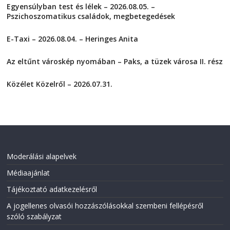
t
t
Egyensúlyban test és lélek – 2026.08.05. –
o
o
s
s
Pszichoszomatikus családok, megbetegedések
h
h
a
a
2026-08-05
r
r
E-Taxi – 2026.08.04. – Heringes Anita
e
e
o
o
2026-08-04
n
n
F
T
Az eltűnt városkép nyomában – Paks, a tüzek városa II. rész
a
w
2026-08-01
c
i
e
t
Közélet Közelről – 2026.07.31.
b
t
o
e
2026-07-31
o
r
k
(
(
O
O
p
p
e
e
n
n
s
s
i
i
n
Moderálási alapelvek
n
n
n
e
Médiaajánlat
e
w
w
w
w
i
Tájékoztató adatkezelésről
i
n
n
d
A jogellenes olvasói hozzászólásokkal szembeni fellépésről
d
o
o
w
szóló szabályzat
w
)
)