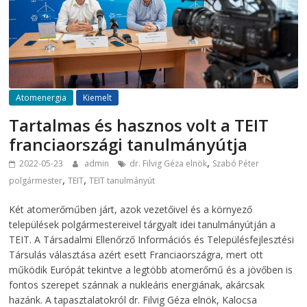
Atomenergia
Kiemelt
Tartalmas és hasznos volt a TEIT
franciaországi tanulmányútja
,
2022-05-23
admin
dr. Filvig Géza elnök
Szabó Péter
,
,
polgármester
TEIT
TEIT tanulmányút
Két atomerőműben járt, azok vezetőivel és a környező
települések polgármestereivel tárgyalt idei tanulmányútján a
TEIT. A Társadalmi Ellenőrző Információs és Településfejlesztési
Társulás választása azért esett Franciaországra, mert ott
működik Európát tekintve a legtöbb atomerőmű és a jövőben is
fontos szerepet szánnak a nukleáris energiának, akárcsak
hazánk. A tapasztalatokról dr. Filvig Géza elnök, Kalocsa