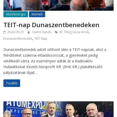
Atomenergia
Kiemelt
TEIT-nap Dunaszentbenedeken
,
2024-09-25
Szabó Vanda
dr. Filvig Géza elnök
,
Dunaszentbenedek
TEIT Nap
Dunaszentbenedek adott otthont idén a TEIT-napnak, ahol a
felnőtteket szakmai előadássorozat, a gyerekeket pedig
vetélkedő várta. Az eseményen adták át a Radioaktív
Hulladékokat Kezelő Nonprofit Kft. (RHK Kft.) plakátkészítő
pályázatának díjait…
Tovább