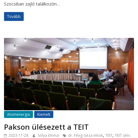
Szocsiban zajló találkozón…
Tovább
Atomenergia
Kiemelt
Pakson ülésezett a TEIT
,
,
2023-11-28
Sólya Emma
dr. Filvig Géza elnök
TEIT
TEIT ülés