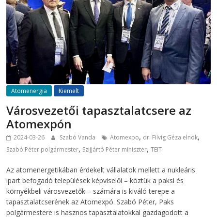
Atomenergia
Kiemelt
Városvezetői tapasztalatcsere az
Atomexpón
,
,
2024-03-26
Szabó Vanda
Atomexpo
dr. Filvig Géza elnök
,
,
Szabó Péter polgármester
Szijjártó Péter miniszter
TEIT
Az atomenergetikában érdekelt vállalatok mellett a nukleáris
ipart befogadó települések képviselői – köztük a paksi és
környékbeli városvezetők – számára is kiváló terepe a
tapasztalatcserének az Atomexpó. Szabó Péter, Paks
polgármestere is hasznos tapasztalatokkal gazdagodott a