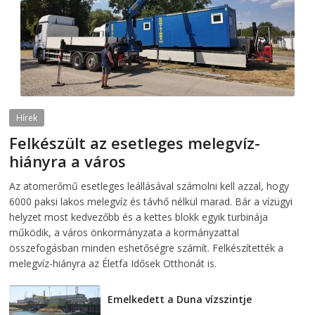
Hírek
Felkészült az esetleges melegvíz-
hiányra a város
2026-08-04
telepaks
Az atomerőmű esetleges leállásával számolni kell azzal, hogy
6000 paksi lakos melegvíz és távhő nélkül marad. Bár a vízügyi
helyzet most kedvezőbb és a kettes blokk egyik turbinája
működik, a város önkormányzata a kormányzattal
összefogásban minden eshetőségre számít. Felkészítették a
melegvíz-hiányra az Életfa Idősek Otthonát is.
Emelkedett a Duna vízszintje
2026-08-04