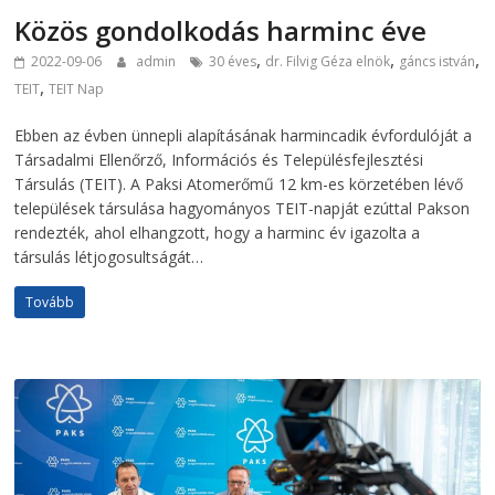
Közös gondolkodás harminc éve
,
,
,
2022-09-06
admin
30 éves
dr. Filvig Géza elnök
gáncs istván
,
TEIT
TEIT Nap
Ebben az évben ünnepli alapításának harmincadik évfordulóját a
Társadalmi Ellenőrző, Információs és Településfejlesztési
Társulás (TEIT). A Paksi Atomerőmű 12 km-es körzetében lévő
települések társulása hagyományos TEIT-napját ezúttal Pakson
rendezték, ahol elhangzott, hogy a harminc év igazolta a
társulás létjogosultságát…
Tovább