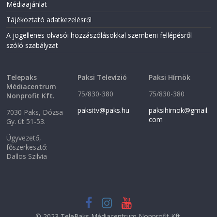
Médiaajánlat
Tájékoztató adatkezelésről
A jogellenes olvasói hozzászólásokkal szembeni fellépésről
szóló szabályzat
Telepaks
Paksi Televízió
Paksi Hírnök
Médiacentrum
75/830-380
75/830-380
Nonprofit Kft.
paksitv@paks.hu
paksihirnok@gmail.
7030 Paks, Dózsa
com
Gy. út 51-53.
Ügyvezető,
főszerkesztő:
Dallos Szilvia
© 2023 TelePaks Médiacentrum Nonprofit Kft.