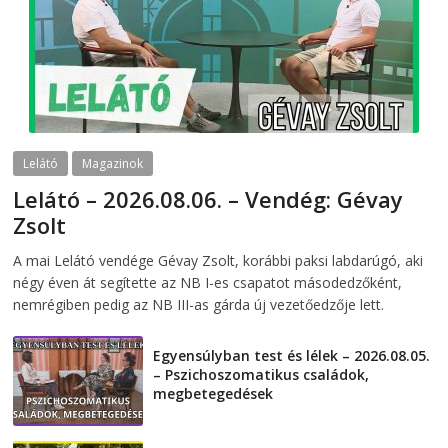
Lelátó
Magazinok
Lelátó – 2026.08.06. – Vendég: Gévay
Zsolt
2026-08-06
telepaks
A mai Lelátó vendége Gévay Zsolt, korábbi paksi labdarúgó, aki
négy éven át segítette az NB I-es csapatot másodedzőként,
nemrégiben pedig az NB III-as gárda új vezetőedzője lett.
Egyensúlyban test és lélek – 2026.08.05.
– Pszichoszomatikus családok,
megbetegedések
2026-08-05