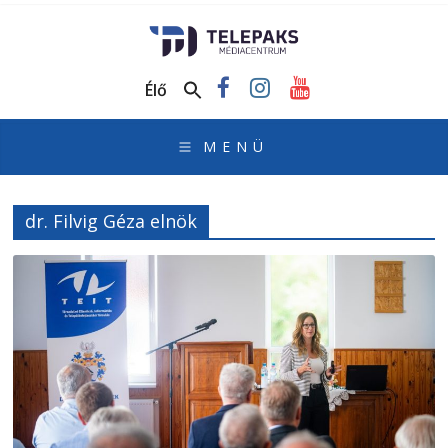
TelePaks
Médiacentrum
Élő
TelePaks
Kistérségi
Televízió
honlapja
dr. Filvig Géza elnök