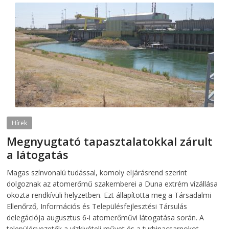
Hírek
Megnyugtató tapasztalatokkal zárult
a látogatás
2026-08-07
telepaks
Magas színvonalú tudással, komoly eljárásrend szerint
dolgoznak az atomerőmű szakemberei a Duna extrém vízállása
okozta rendkívüli helyzetben. Ezt állapította meg a Társadalmi
Ellenőrző, Információs és Településfejlesztési Társulás
delegációja augusztus 6-i atomerőművi látogatása során. A
településvezetők a vízkivételi művet és a turbinacsarnokot