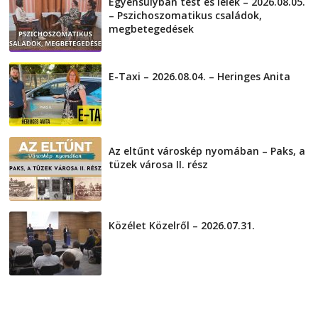
Egyensúlyban test és lélek – 2026.08.05.
– Pszichoszomatikus családok,
megbetegedések
2026-08-05
E-Taxi – 2026.08.04. – Heringes Anita
2026-08-04
Az eltűnt városkép nyomában – Paks, a
tüzek városa II. rész
2026-08-01
Közélet Közelről – 2026.07.31.
2026-07-31