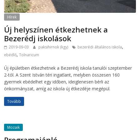
Hírek
Új helyszínen étkezhetnek a
Bezerédj iskolások
,
2019-09-03
paksihirnok (kgy)
bezerédi általános iskola
,
ebédlő
Tolnaricum
Új épületben étkezhetnek a Bezerédj iskola tanulói szeptember
2-tól. A Szent István téri ingatlant, melyben összesen 160
gyermek ebédelhet egy időben, ideiglenesen bérli az
önkormányzat, amíg az iskola új étkezdéje megépül.
Tovább
Mozaik
Programajánló