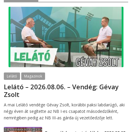
Lelátó
Magazinok
Lelátó – 2026.08.06. – Vendég: Gévay
Zsolt
2026-08-06
telepaks
A mai Lelátó vendége Gévay Zsolt, korábbi paksi labdarúgó, aki
négy éven át segítette az NB I-es csapatot másodedzőként,
nemrégiben pedig az NB III-as gárda új vezetőedzője lett.