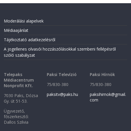
Moderálási alapelvek
Médiaajánlat
Tájékoztató adatkezelésről
A jogellenes olvasói hozzászólásokkal szembeni fellépésről
szóló szabályzat
Telepaks
Paksi Televízió
Paksi Hírnök
Médiacentrum
75/830-380
75/830-380
Nonprofit Kft.
paksitv@paks.hu
paksihirnok@gmail.
7030 Paks, Dózsa
com
Gy. út 51-53.
Ügyvezető,
főszerkesztő:
Dallos Szilvia