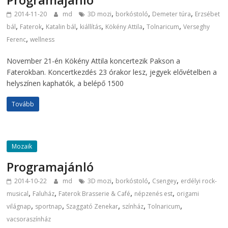
,
,
,
2014-11-20
md
3D mozi
borkóstoló
Demeter túra
Erzsébet
,
,
,
,
,
,
bál
Faterok
Katalin bál
kiállítás
Kökény Attila
Tolnaricum
Verseghy
,
Ferenc
wellness
November 21-én Kökény Attila koncertezik Pakson a
Faterokban. Koncertkezdés 23 órakor lesz, jegyek elővételben a
helyszínen kaphatók, a belépő 1500
Tovább
Mozaik
Programajánló
,
,
,
2014-10-22
md
3D mozi
borkóstoló
Csengey
erdélyi rock-
,
,
,
,
musical
Faluház
Faterok Brasserie & Café
népzenés est
origami
,
,
,
,
,
világnap
sportnap
Szaggató Zenekar
színház
Tolnaricum
vacsoraszínház