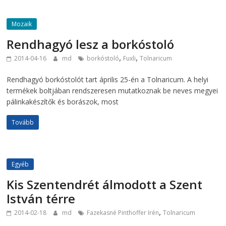
Mozaik
Rendhagyó lesz a borkóstoló
,
,
2014-04-16
md
borkóstoló
Fuxli
Tolnaricum
Rendhagyó borkóstolót tart április 25-én a Tolnaricum. A helyi
termékek boltjában rendszeresen mutatkoznak be neves megyei
pálinkakészítők és borászok, most
Tovább
Egyéb
Kis Szentendrét álmodott a Szent
István térre
,
2014-02-18
md
Fazekasné Pinthoffer Irén
Tolnaricum