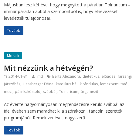
Májusban lesz két éve, hogy megnyitott a páratlan Tolnaricum –
immár páratlan abból a szempontból is, hogy elnevezését
levédették tulajdonosai.
Tovább
Mozaik
Mit nézzünk a hétvégén?
,
,
,
2014-01-31
md
Berta Alexandra
dietetikus
előadás
farsangi
,
,
,
,
,
játszóház
Heszberger Edina
katolikus bál
kirándulás
lemezbemutató
,
,
,
,
mozi
pálinkakóstoló
svábbál
Tolnaricum
ürgemező
Az évente hagyományosan megrendezésre kerülő svábbál az
idei éveben sem maradhat ki a szórakozni, táncolni szeretők
programjából. Remek zenével, nagyszerű
Tovább