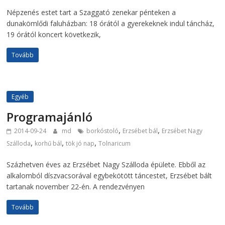
Népzenés estet tart a Szaggató zenekar pénteken a
dunakömlődi faluházban: 18 órától a gyerekeknek indul táncház,
19 órától koncert következik,
Tovább
Egyéb
Programajánló
,
,
2014-09-24
md
borkóstoló
Erzsébet bál
Erzsébet Nagy
,
,
,
Szálloda
korhű bál
tök jó nap
Tolnaricum
Százhetven éves az Erzsébet Nagy Szálloda épülete. Ebből az
alkalomból díszvacsorával egybekötött táncestet, Erzsébet bált
tartanak november 22-én. A rendezvényen
Tovább