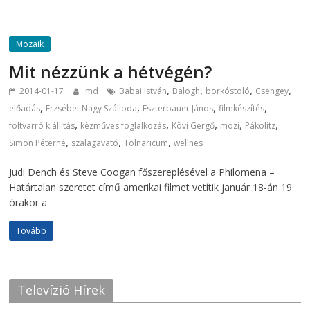
Mozaik
Mit nézzünk a hétvégén?
,
,
,
,
2014-01-17
md
Babai István
Balogh
borkóstoló
Csengey
,
,
,
,
előadás
Erzsébet Nagy Szálloda
Eszterbauer János
filmkészítés
,
,
,
,
,
foltvarró kiállítás
kézműves foglalkozás
Kövi Gergő
mozi
Pákolitz
,
,
,
Simon Péterné
szalagavató
Tolnaricum
wellnes
Judi Dench és Steve Coogan főszereplésével a Philomena –
Határtalan szeretet című amerikai filmet vetítik január 18-án 19
órakor a
Tovább
Televízió Hírek