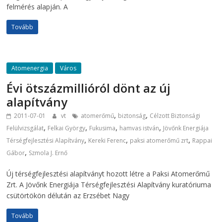
felmérés alapján. A
Tovább
Atomenergia
Város
Évi ötszázmillióról dönt az új
alapítvány
,
,
2011-07-01
vt
atomerőmű
biztonság
Célzott Biztonsági
,
,
,
,
Felülvizsgálat
Felkai György
Fukusima
hamvas istván
Jövőnk Energiája
,
,
,
Térségfejlesztési Alapítvány
Kereki Ferenc
paksi atomerőmű zrt
Rappai
,
Gábor
Szmola J. Ernő
Új térségfejlesztési alapítványt hozott létre a Paksi Atomerőmű
Zrt. A Jövőnk Energiája Térségfejlesztési Alapítvány kuratóriuma
csütörtökön délután az Erzsébet Nagy
Tovább