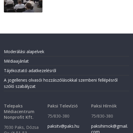
Moderálási alapelvek
Médiaajánlat
Tájékoztató adatkezelésről
A jogellenes olvasói hozzászólásokkal szembeni fellépésről
szóló szabályzat
Telepaks
Paksi Televízió
Paksi Hírnök
Médiacentrum
75/830-380
75/830-380
Nonprofit Kft.
paksitv@paks.hu
paksihirnok@gmail.
7030 Paks, Dózsa
com
Gy. út 51-53.