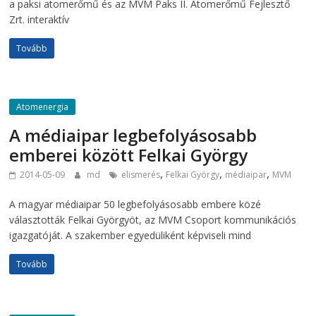
a paksi atomerőmű és az MVM Paks II. Atomerőmű Fejlesztő
Zrt. interaktív
Tovább
Atomenergia
A médiaipar legbefolyásosabb
emberei között Felkai György
,
,
,
2014-05-09
md
elismerés
Felkai György
médiaipar
MVM
A magyar médiaipar 50 legbefolyásosabb embere közé
választották Felkai Györgyöt, az MVM Csoport kommunikációs
igazgatóját. A szakember egyedüliként képviseli mind
Tovább