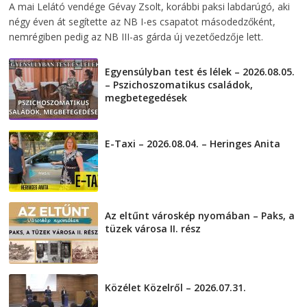
A mai Lelátó vendége Gévay Zsolt, korábbi paksi labdarúgó, aki
négy éven át segítette az NB I-es csapatot másodedzőként,
nemrégiben pedig az NB III-as gárda új vezetőedzője lett.
Egyensúlyban test és lélek – 2026.08.05.
– Pszichoszomatikus családok,
megbetegedések
2026-08-05
E-Taxi – 2026.08.04. – Heringes Anita
2026-08-04
Az eltűnt városkép nyomában – Paks, a
tüzek városa II. rész
2026-08-01
Közélet Közelről – 2026.07.31.
2026-07-31