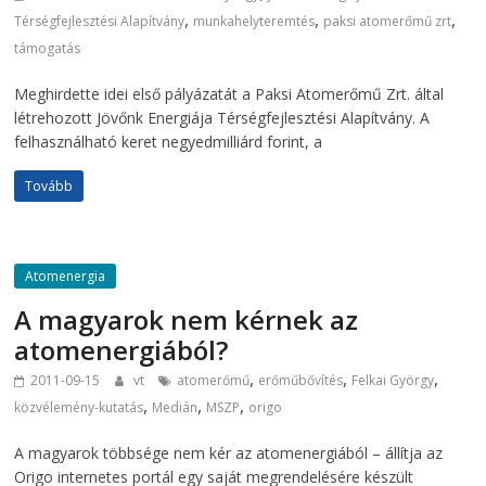
,
,
,
Térségfejlesztési Alapítvány
munkahelyteremtés
paksi atomerőmű zrt
támogatás
Meghirdette idei első pályázatát a Paksi Atomerőmű Zrt. által
létrehozott Jövőnk Energiája Térségfejlesztési Alapítvány. A
felhasználható keret negyedmilliárd forint, a
Tovább
Atomenergia
A magyarok nem kérnek az
atomenergiából?
,
,
,
2011-09-15
vt
atomerőmű
erőműbővítés
Felkai György
,
,
,
közvélemény-kutatás
Medián
MSZP
origo
A magyarok többsége nem kér az atomenergiából – állítja az
Origo internetes portál egy saját megrendelésére készült