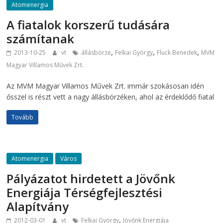
Atomenergia
A fiatalok korszerű tudására
számítanak
,
,
,
2013-10-25
vt
állásbörze
Felkai György
Fluck Benedek
MVM
Magyar Villamos Művek Zrt.
Az MVM Magyar Villamos Művek Zrt. immár szokásosan idén
ősszel is részt vett a nagy állásbörzéken, ahol az érdeklődő fiatal
Tovább
Atomenergia
Város
Pályázatot hirdetett a Jövőnk
Energiája Térségfejlesztési
Alapítvány
,
2012-03-01
vt
Felkai György
Jövőnk Energiája