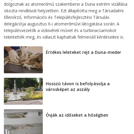
dolgoznak az atomerőmű szakemberei a Duna extrém vízállása
okozta rendkívüli helyzetben. Ezt állapította meg a Társadalmi
Ellenőrző, Információs és Településfejlesztési Társulás
delegációja augusztus 6-i atomerőművi látogatása során. A
településvezetők a vízkivételi művet és a turbinacsarnokot
tekintették meg, és választ kaphattak felmerülő kérdéseikre is.
Értékes leleteket rejt a Duna-meder
2026-08-07
Hosszú távon is befolyásolja a
városképet az aszály
2026-08-07
Óvják az időseket a hőségben
2026-08-07