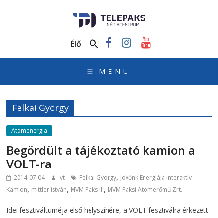
TelePaks
Médiacentrum
Élő
TelePaks
Kistérségi
Televízió
honlapja
Felkai György
Atomenergia
Begördült a tájékoztató kamion a
VOLT-ra
,
2014-07-04
vt
Felkai György
Jövőnk Energiája Interaktív
,
,
,
Kamion
mittler istván
MVM Paks II.
MVM Paksi Atomerőmű Zrt.
Idei fesztiválturnéja első helyszínére, a VOLT fesztiválra érkezett